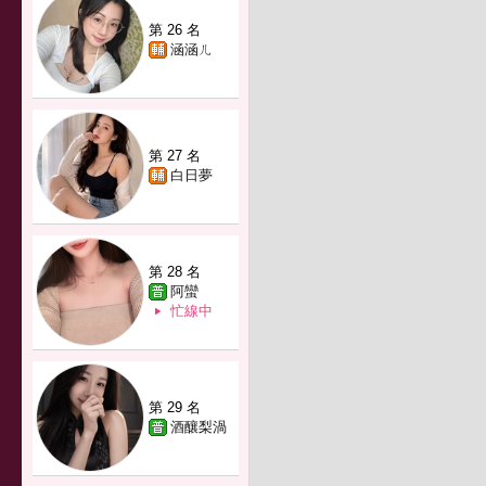
第 26 名
涵涵ㄦ
第 27 名
白日夢
第 28 名
阿蠻
忙線中
第 29 名
酒釀梨渦