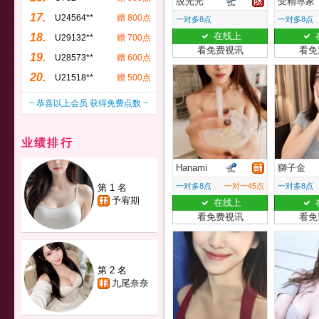
脫光光
受精專家
17.
U24564**
赠 800点
一对多8点
一对多8点
在线上
18.
U29132**
赠 700点
看免费视讯
看免
19.
U28573**
赠 600点
20.
U21518**
赠 500点
~ 恭喜以上会员 获得免费点数 ~
业绩排行
Hanami
獅子金
一对多8点
一对一45点
一对多8点
第 1 名
予宥期
在线上
看免费视讯
看免
第 2 名
九尾奈奈