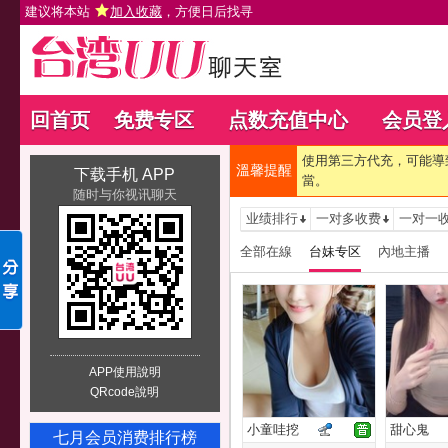
建议将本站
加入收藏
，方便日后找寻
回首页
免费专区
点数充值中心
会员登
使用第三方代充，可能導
溫馨提醒
下载手机 APP
當。
随时与你视讯聊天
业绩排行
一对多收费
一对一
全部在線
台妹专区
內地主播
APP使用說明
QRcode說明
小童哇挖
甜心鬼
七月会员消费排行榜