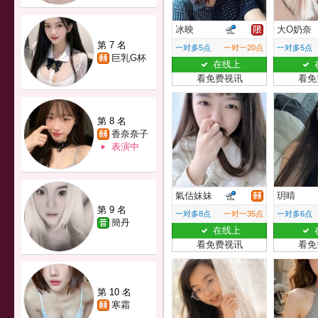
冰映
大O奶奈
第 7 名
一对多5点
一对一20点
一对多5点
巨乳G杯
在线上
看免费视讯
看免
第 8 名
香奈奈子
表演中
氣估妹妹
玥晴
第 9 名
一对多8点
一对一35点
一对多6点
簡丹
在线上
看免费视讯
看免
第 10 名
寒霜