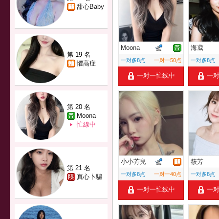
甜心Baby
Moona
海葳
第 19 名
一对多8点
一对一50点
一对多8点
懼高症
一对一忙线中
一
第 20 名
Moona
忙線中
小小芳兒
筱芳
第 21 名
一对多8点
一对一40点
一对多8点
真心卜騙
一对一忙线中
一