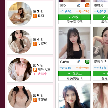
瀾心
綝綝兒
第 3 名
一对多8点
一对一35点
一对多8点
玖妍
在线上
看免费视讯
看免
第 4 名
艾媛熙
YunAn
撐著在活
第 5 名
一对多8点
一对一40点
一对多6点
剛升大三
在线上
表演中
看免费视讯
看免
第 6 名
零距離