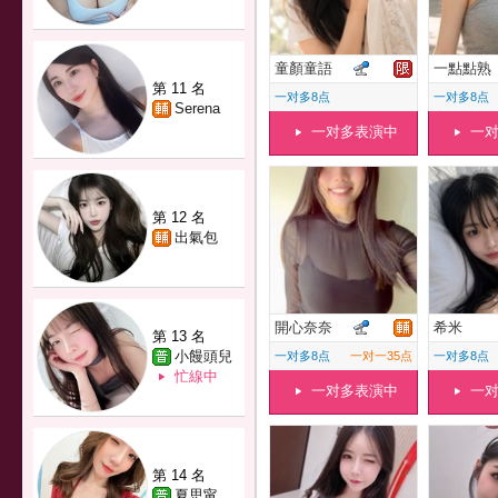
童顏童語
一點點熟
第 11 名
一对多8点
一对多8点
Serena
一对多表演中
一
第 12 名
出氣包
開心奈奈
希米
第 13 名
小饅頭兒
一对多8点
一对一35点
一对多8点
忙線中
一对多表演中
一
第 14 名
夏思甯