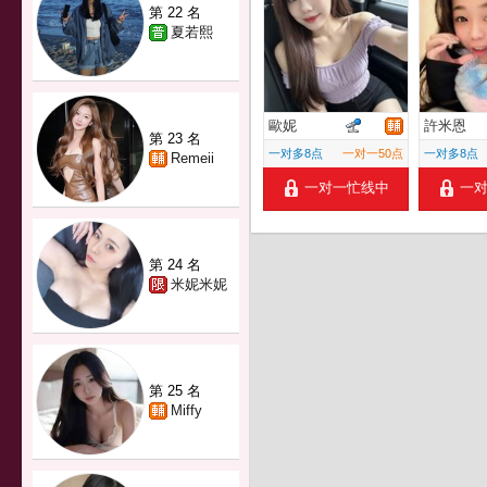
第 22 名
夏若熙
歐妮
許米恩
第 23 名
一对多8点
一对一50点
一对多8点
Remeii
一对一忙线中
一
第 24 名
米妮米妮
第 25 名
Miffy